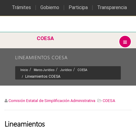
Trámites
Gobierno
Participa
Transparencia
COESA
LINEAMIENTOS COESA
Inicio
Marco Jurídico
Jurídico
COESA
Lineamientos COESA
Comisión Estatal de Simplificación Administrativa
COESA
Lineamientos