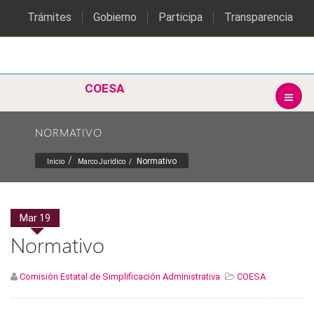
Trámites
Gobierno
Participa
Transparencia
COESA
NORMATIVO
Normativo
Inicio
Marco Jurídico
Mar
19
Normativo
Comisión Estatal de Simplificación Administrativa
COESA