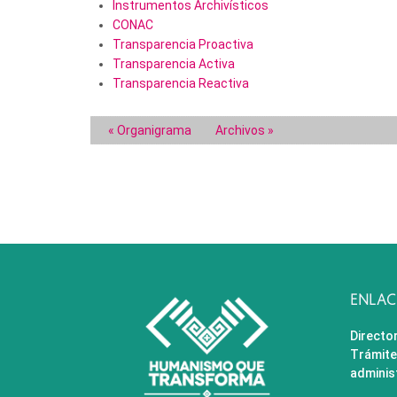
Instrumentos Archivísticos
CONAC
Transparencia Proactiva
Transparencia Activa
Transparencia Reactiva
« Organigrama
Archivos »
ENLACE
Directo
Trámite
adminis