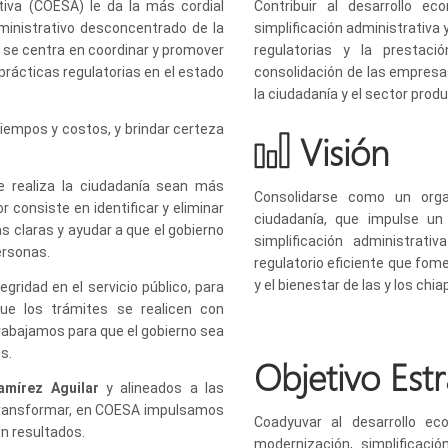
tiva (COESA) le da la más cordial
Contribuir al desarrollo e
ministrativo desconcentrado de la
simplificación administrativa 
r se centra en coordinar y promover
regulatorias y la prestac
 prácticas regulatorias en el estado
consolidación de las empresa
la ciudadanía y el sector produ
iempos y costos, y brindar certeza
Visión
 realiza la ciudadanía sean más
Consolidarse como un orga
r consiste en identificar y eliminar
ciudadanía, que impulse un
s claras y ayudar a que el gobierno
simplificación administrati
ersonas.
regulatorio eficiente que fome
y el bienestar de las y los chi
ridad en el servicio público, para
que los trámites se realicen con
trabajamos para que el gobierno sea
s.
Objetivo Est
amírez Aguilar
y alineados a las
 transformar, en COESA impulsamos
Coadyuvar al desarrollo ec
n resultados.
modernización, simplificaci