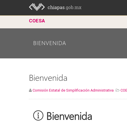
chiapas
.gob.mx
COESA
BIENVENIDA
Bienvenida
Comisión Estatal de Simplificación Administrativa
CO
Bienvenida