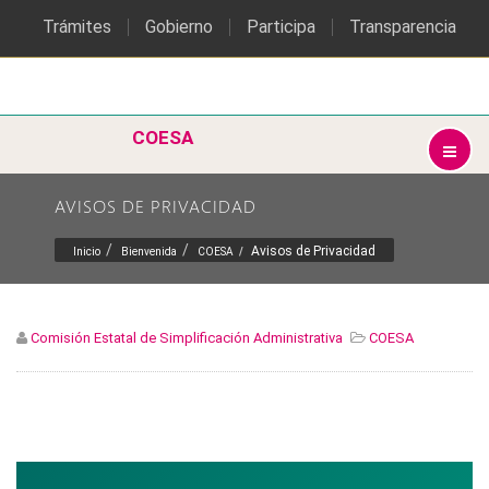
Trámites
Gobierno
Participa
Transparencia
COESA
AVISOS DE PRIVACIDAD
Avisos de Privacidad
Inicio
Bienvenida
COESA
Comisión Estatal de Simplificación Administrativa
COESA