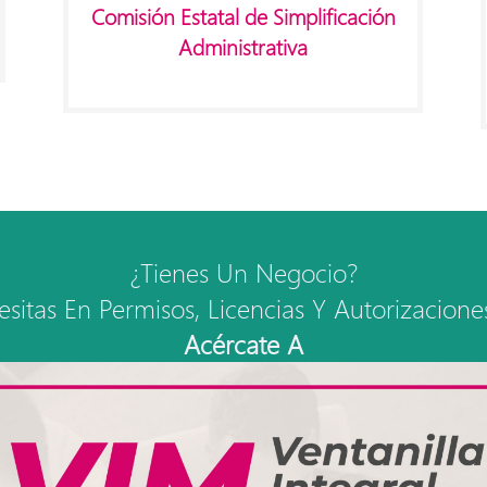
Comisión Estatal de Simplificación
Administrativa
¿Tienes Un Negocio?
sitas En Permisos, Licencias Y Autorizacione
Acércate A