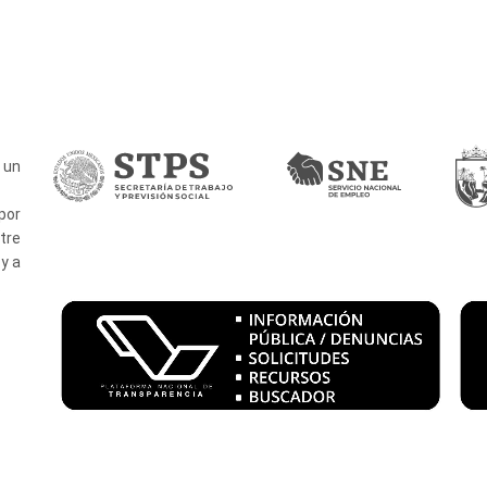
 un
por
tre
y a
.